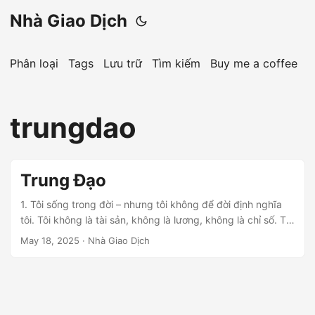
Nhà Giao Dịch
Phân loại
Tags
Lưu trữ
Tìm kiếm
Buy me a coffee
trungdao
Trung Đạo
1. Tôi sống trong đời – nhưng tôi không để đời định nghĩa
tôi. Tôi không là tài sản, không là lương, không là chỉ số. Tôi
là một con người có tâm thức – có thể quan sát chính mình
May 18, 2025
· Nhà Giao Dịch
và vượt lên trên guồng quay. 2. Tôi không chạy theo giàu
sang – nhưng tôi cũng không trốn tránh vật chất. Tôi hiểu
tiền là công cụ, không phải chủ nhân....