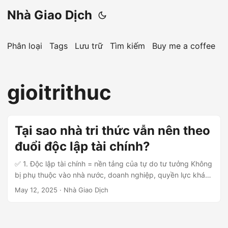
Nhà Giao Dịch
Phân loại
Tags
Lưu trữ
Tìm kiếm
Buy me a coffee
gioitrithuc
Tại sao nhà tri thức vẫn nên theo
đuổi độc lập tài chính?
✅ 1. Độc lập tài chính = nền tảng của tự do tư tưởng Không
bị phụ thuộc vào nhà nước, doanh nghiệp, quyền lực khác.
Dám nói sự thật, bảo vệ lẽ phải, phản biện quyền lực.
May 12, 2025
· Nhà Giao Dịch
Không bị áp lực cơm áo làm mờ tư duy. ✅ 2. Độc lập tài
chính bảo vệ nhân phẩm Tránh phải “cúi đầu”, làm trái
lương tâm vì sợ mất thu nhập....