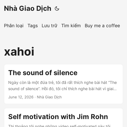
Nhà Giao Dịch
Phân loại
Tags
Lưu trữ
Tìm kiếm
Buy me a coffee
xahoi
The sound of silence
Ngày còn là một đứa trẻ, tôi đã rất thích nghe bài hát “The
sound of silence”. Hồi đó, tôi chỉ thích nghe bài hát vì giai
điệu rất nhẹ nhàng, du dương những buổi trưa hè, và tôi
June 12, 2026
· Nhà Giao Dịch
không hiểu lời bài hát vì đó là những lời bài hát tiếng Anh và
hồi nhỏ gần như tôi ko nghe được tiếng Anh. Mãi tới hôm
nay, tôi nghĩ ngót 40 năm trời, tình cờ tôi nghe lại bài hất
Self motivation with Jim Rohn
The sound of silence ở dạng remix và tôi đọc lời lyrics của
nó, thì có vài câu hát làm tôi rất tò mò...
Thi thoảng tôi nghe những video self-motivated này tôi