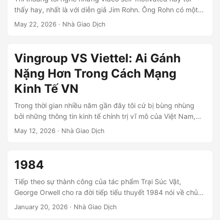
thấy hay, nhất là với diễn giả Jim Rohn. Ông Rohn có một
cách nói chuyện rất lôi cuốn, và hài hước. Nghe ông Rohn
May 22, 2026
· Nhà Giao Dịch
tôi thấy học được nhiều điều, và nếu muốn luyện tiếng Anh
nữa thì nghe ông ý quá chuẩn. Mời các bạn nghe video 10’
này của ông nhé.
Vingroup VS Viettel: Ai Gánh
Nặng Hơn Trong Cách Mạng
Kinh Tế VN
Trong thời gian nhiều năm gần đây tôi cứ bị bùng nhùng
bởi những thông tin kinh tế chính trị vĩ mô của Việt Nam,
toàn các siêu dự án này nọ ở các tin báo mạng. Với tôi các
May 12, 2026
· Nhà Giao Dịch
tin này mang tính rời rạc sự kiện vì tôi khó liên kết được
chúng thành một bức tranh tổng thể. Nay tình cờ xem
được video này trên Youtube, tôi rất bất ngờ vì các bạn đã
1984
nghiên cứu và sâu chuỗi các sự kiện thành một bức tranh
rất tổng thể và rõ ràng....
Tiếp theo sự thành công của tác phẩm Trại Súc Vật,
George Orwell cho ra đời tiếp tiểu thuyết 1984 nói về chủ
đề cơ chế vận hành của một xã hội. Khi các bạn đọc 1984,
January 20, 2026
· Nhà Giao Dịch
có thể các bạn sẽ nghĩ đây là xã hội giả tưởng. Nhưng nếu